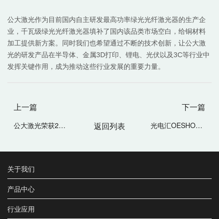
公大激光作为目前国内自主研发最高功率绿光光纤激光器的生产企
业，千瓦级绿光光纤激光器填补了国内该品类市场空白，给铜材料
加工提供新方案。同时我们也希望通过不断的技术创新，让公大激
光的研发产品在半导体、金属3D打印、锂电、光伏以及3C等行业中
发挥关键作用，成为推动这些行业发展的重要力量。
上一篇
下一篇
公大激光荣获2024年世界光子大会发明展-银奖
返回列表
光电汇OESHOW专访公大激光：高功率绿光光纤激光器的领航星
关于我们
产品中心
行业应用