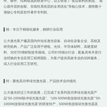
件、硬件、结构组成的研发中心
，自主研发了
“底层材料的制造、 核
心器件层的创新、非线性系统层的全局优化”等核心技术，拥有数十
项
核心
专利及软件著作专利权。
▌精：专注于精细化服务，
精耕行业应用
公大激光
客户遍及国内外知名
激光设备、自动化设备
企业、高校及
研究机构，
产品广泛
应用于
锂电
、
光伏、半导体材料、高硬度材
料、
3D
打印增材制造等
领域。
公司针对细分行业，配备具有丰富行
业经验的专业应用工程师团队，为客户提供高效专业的试样服务，
深入行业应用工艺研究。
▌特：聚焦
高功率绿光激光器，产品技术业内领先
公大激光
经过三年的发展，
已完成了
全系列高功率绿光激光器
产
品
“
50
-
1
00W
脉冲
绿光激光器
”、
“
100-500W准连续绿光激光器
”
“
50
-
10
00W连续绿光激光器”
的
研发转产
，
500W
准连续绿光激光器及