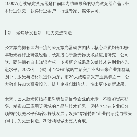
1000W
连续绿光激光器是目前国内功率最高的绿光激光器产品，技
术行业领先，获得行业客户、行业专家、媒体认可。
▌新：聚焦研发创新，
助力先进制造
公大激光
拥有国内一流的
绿光激光器
研发团队，核心成员均
有
10
多
年激光器行业研发经验
，长期潜心于
激光器技术
及应用研究，公司
软、硬件拥有自主知识产权，多项研究成果及关键技术达到
业内
先
进水平
。
2022
年，
深圳市
“
20+8
”战略性新兴产业和未来产业集群规
划中，
激光与增材制造作为深圳市
20
大战略新兴产业集群之一，公
大激光将加大研发投入、提升企业创新能力、输出更多创新成果。
未来，
公大激光
将始终把科研创新当作企业的未来，不断加强
高功
率、精密加工应用
等领域的产品与技术积累，保持企业在专业细分
领域的领先水平和后续持续发展，发挥
“专精特新”企业的示范与带头
作用，为
先进
制造、科研领域做出更大贡献。