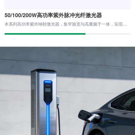
光器
500/700W 单模连续绿光光纤激光器
本系列高功率紫外纳秒激光器，集窄脉宽与高重频于一体，实现了“精密冷加工”的规模化突破。其百瓦级平均功率确保卓越的加工深度与速度，同时紫外波段与短脉宽特性将热影响降至最低，真正兼顾高效率与高质量。产品特